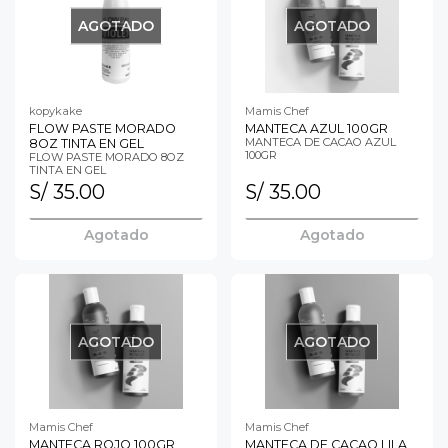
AGOTADO
AGOTADO
kopykake
Mamis Chef
FLOW PASTE MORADO
MANTECA AZUL 100GR
MANTECA DE CACAO AZUL
8OZ TINTA EN GEL
100GR
FLOW PASTE MORADO 8OZ
TINTA EN GEL
S/ 35.00
S/ 35.00
Agotado
Agotado
AGOTADO
AGOTADO
Mamis Chef
Mamis Chef
MANTECA ROJO 100GR
MANTECA DE CACAO LILA