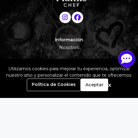
Información
Nosotros
Utilizamos cookies para mejorar tu experiencia, optimizar
nuestro sitio y personalizar el contenido que te ofrecemos.
Servicio Al Cliente
0
Términos y condiciones
x
Política de Cookies
Aceptar
Contacto
Inicio
Carrito
Buscar
Menú
Contáctanos
915341196