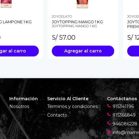
JOYGELATO
JOYGE
G LAMPONE 1 KG
JOYTOPPING MANGO 1 KG
JOYT
JOYTOPPING MANGO 1 KG
PREM
0
S/ 57.00
S/ 1
gar
al carro
Agregar
al carro
Información
Servicio Al Cliente
Contáctanos
Nosotros
Términos y condiciones
915341196
Contacto
915366849
946086228
info@mami