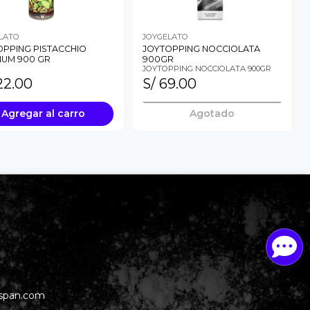
LATO
JOYGELATO
OPPING PISTACCHIO
JOYTOPPING NOCCIOLATA
IUM 900 GR
900GR
JOYTOPPING NOCCIOLATA 900GR
22.00
S/ 69.00
Agregar
al carro
Agotado
span.com