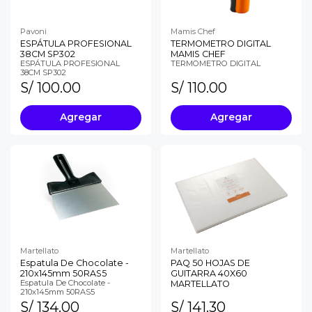
Pavoni
Mamis Chef
ESPÁTULA PROFESIONAL
TERMOMETRO DIGITAL
38CM SP302
MAMIS CHEF
ESPÁTULA PROFESIONAL
TERMOMETRO DIGITAL
38CM SP302
S/ 100.00
S/ 110.00
Agregar
Agregar
Martellato
Martellato
Espatula De Chocolate -
PAQ 50 HOJAS DE
210x145mm 50RAS5
GUITARRA 40X60
Espatula De Chocolate -
MARTELLATO
210x145mm 50RAS5
S/ 134.00
S/ 141.30