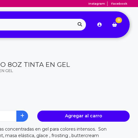
Instagram
Facebook
0
O 8OZ TINTA EN GEL
EN GEL
Agregar al carro
tas concentradas en gel para colores intensos. Son
t, masa elástica, glace , frosting , buttercream