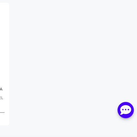
TA
EL