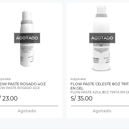
AGOTADO
AGOTADO
pykake
kopykake
LOW PASTE ROSADO 4OZ
FLOW PASTE CELESTE 8OZ TIN
OW PASTE ROSADO 4OZ
EN GEL
FLOW PASTE AZUL 8OZ TINTA EN G
/ 23.00
S/ 35.00
Agotado
Agotado