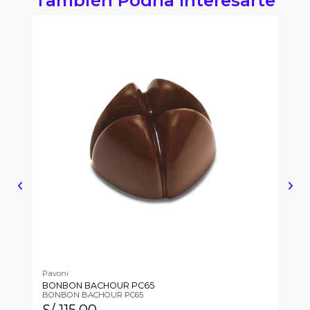
Pavoni
Pa
BONBON BACHOUR PC65
BO
BONBON BACHOUR PC65
BO
S/ 115.00
S/