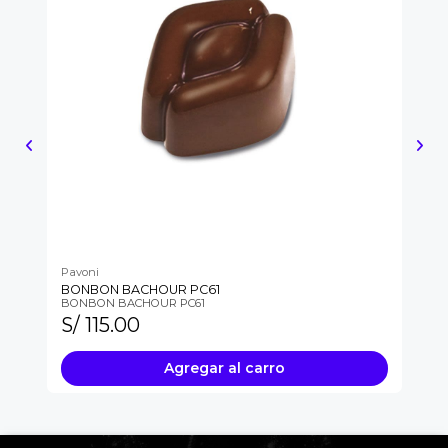
Pavoni
Pa
BONBON BACHOUR PC61
BO
BONBON BACHOUR PC61
BO
S/ 115.00
S/
Agregar al carro