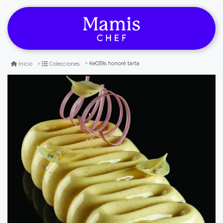
Ke039s honoré tarta
Inicio
Colecciones