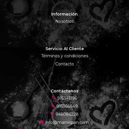
Información
Nosotros
Servicio Al Cliente
Términos y condiciones
Contacto
Contáctanos
915341196
915366849
946086228
info@mamispan.com