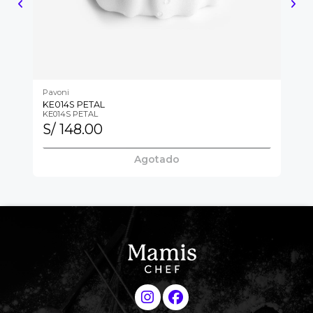
Pavoni
Pa
KE014S PETAL
KE
KE014S PETAL
KE
S/ 148.00
S
Agotado