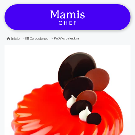
Ke027s caleidon
Inicio
Colecciones