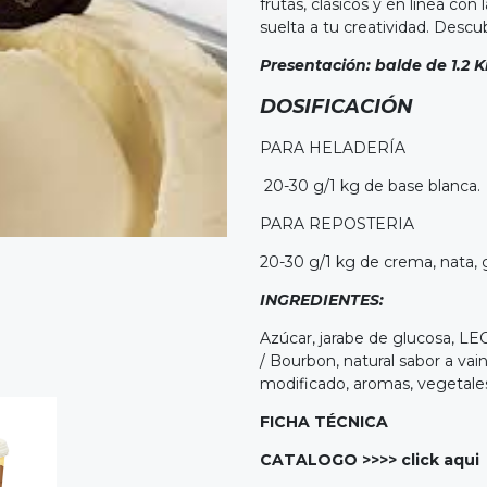
frutas, clásicos y en línea co
suelta a tu creatividad. Desc
Presentación: balde de 1.2 K
DOSIFICACIÓN
PARA HELADERÍA
20-30 g/1 kg de base blanca.
PARA REPOSTERIA
20-30 g/1 kg de crema, nata,
INGREDIENTES:
Azúcar, jarabe de glucosa, L
/ Bourbon, natural sabor a vai
modificado, aromas, vegetales
FICHA TÉCNICA
CATALOGO >>>>
click aqui