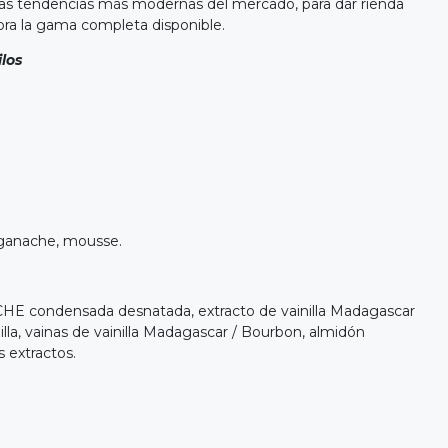
n las tendencias más modernas del mercado, para dar rienda
ubra la gama completa disponible.
ilos
 ganache, mousse.
ECHE condensada desnatada, extracto de vainilla Madagascar
nilla, vainas de vainilla Madagascar / Bourbon, almidón
 extractos.