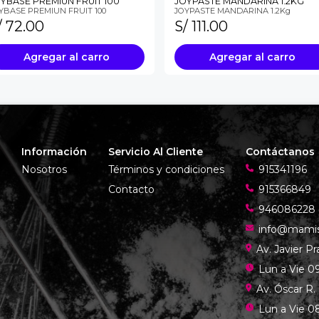
YBASE PREMIUN FRUIT 100
JOYPASTE MANDARINA 1.2KG
YBASE PREMIUN FRUIT 100
JOYPASTE MANDARINA 1.2Kg
/ 72.00
S/ 111.00
Agregar al carro
Agregar al carro
Información
Servicio Al Cliente
Contáctanos
Nosotros
Términos y condiciones
915341196
Contacto
915366849
946086228
info@mami
Av. Javier P
Lun a Vie 09
Av. Óscar R.
Lun a Vie 08