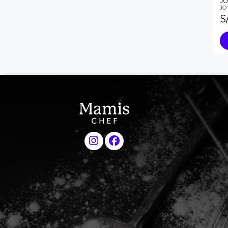
JO
JO
S