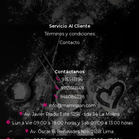
Servicio Al Cliente
Términos y condiciones
Contacto
Contáctanos
915341196
915366849
946086228
info@mamispan.com
Av. Javier Prado Este 5256 - tda 34 La Molina
Lun a Vie 09:00 a 18:00 horas y Sáb 09:00 a 13:00 horas
Av. Óscar R. Benavides Nro. 2658 Lima