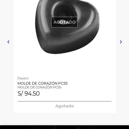
AGOTADO
Pavoni
Pa
MOLDE DE CORAZÓN PC55
IC
MOLDE DE CORAZÓN PC55
IC
S/ 94.50
S/
Agotado