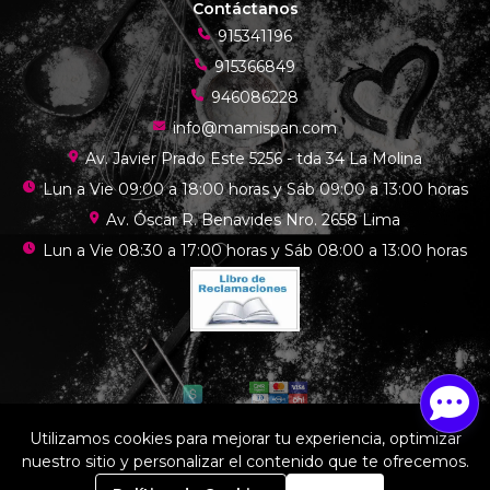
Contáctanos
915341196
915366849
946086228
info@mamispan.com
Av. Javier Prado Este 5256 - tda 34 La Molina
Lun a Vie 09:00 a 18:00 horas y Sáb 09:00 a 13:00 horas
Av. Óscar R. Benavides Nro. 2658 Lima
Lun a Vie 08:30 a 17:00 horas y Sáb 08:00 a 13:00 horas
Utilizamos cookies para mejorar tu experiencia, optimizar
nuestro sitio y personalizar el contenido que te ofrecemos.
Mamis chef © 2026
¿Te gusta mi tienda? Yo vendo con
Bsale
0