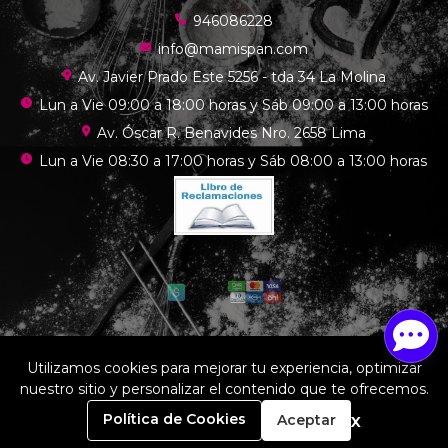
946086228
info@mamispan.com
Av. Javier Prado Este 5256 - tda 34 La Molina
Lun a Vie 09:00 a 18:00 horas y Sáb 09:00 a 13:00 horas
Av. Óscar R. Benavides Nro. 2658 Lima
Lun a Vie 08:30 a 17:00 horas y Sáb 08:00 a 13:00 horas
Mamis chef © 2026
Utilizamos cookies para mejorar tu experiencia, optimizar
¿Te gusta mi tienda? Yo vendo con
Bsale
nuestro sitio y personalizar el contenido que te ofrecemos.
0
x
Política de Cookies
Aceptar
Inicio
Carrito
Buscar
Menú