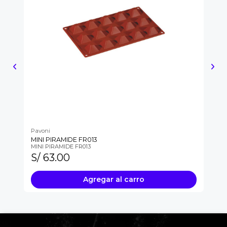
Pavoni
Pa
MINI PIRAMIDE FR013
PI
MINI PIRAMIDE FR013
PI
S/ 63.00
S
Agregar al carro