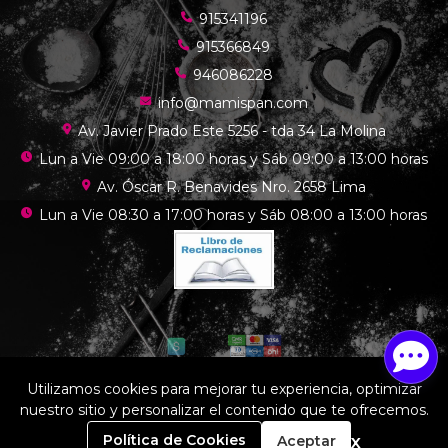
915341196
915366849
946086228
info@mamispan.com
Av. Javier Prado Este 5256 - tda 34 La Molina
Lun a Vie 09:00 a 18:00 horas y Sáb 09:00 a 13:00 horas
Av. Óscar R. Benavides Nro. 2658 Lima
Lun a Vie 08:30 a 17:00 horas y Sáb 08:00 a 13:00 horas
Utilizamos cookies para mejorar tu experiencia, optimizar
nuestro sitio y personalizar el contenido que te ofrecemos.
Mamis chef © 2026
¿Te gusta mi tienda? Yo vendo con
Bsale
0
x
Política de Cookies
Aceptar