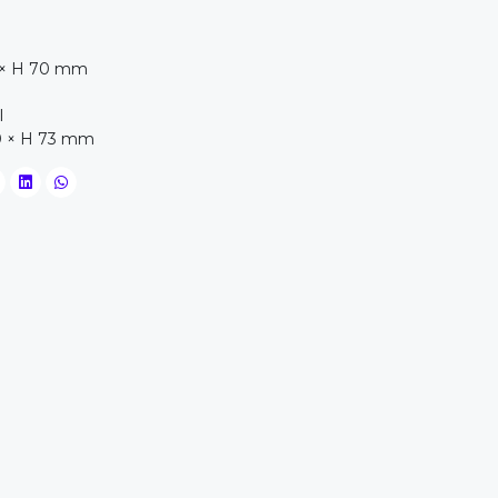
0 × H 70 mm
l
0 × H 73 mm