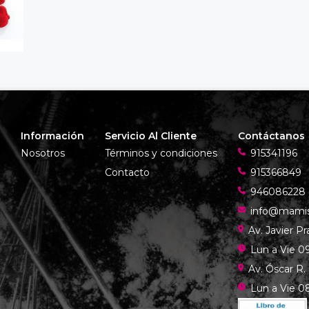
Información
Servicio Al Cliente
Contáctanos
Nosotros
Términos y condiciones
915341196
Contacto
915366849
946086228
info@mami
Av. Javier P
Lun a Vie 09
Av. Óscar R.
Lun a Vie 08