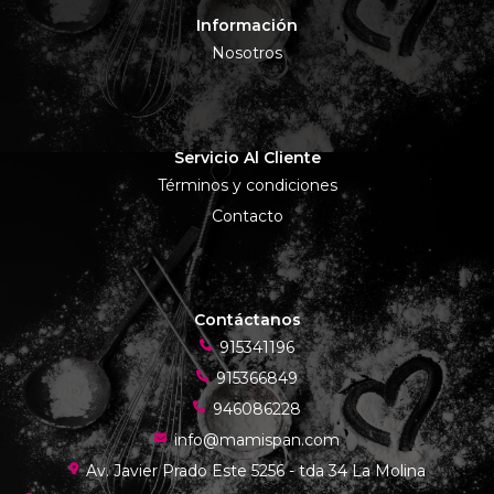
Información
Nosotros
Servicio Al Cliente
Términos y condiciones
Contacto
Contáctanos
915341196
915366849
946086228
info@mamispan.com
Av. Javier Prado Este 5256 - tda 34 La Molina