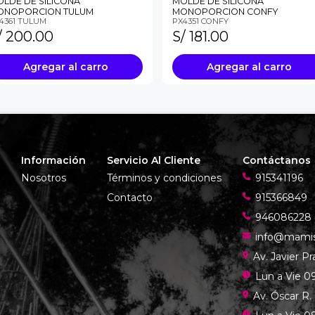
LDE DE SILICONA
MOLDE DE SILICONA
ONOPORCION TULUM
MONOPORCION CONFY
4361 TULUM
PX4351 CONFY
/ 200.00
S/ 181.00
Agregar al carro
Agregar al carro
Información
Servicio Al Cliente
Contáctanos
Nosotros
Términos y condiciones
915341196
Contacto
915366849
946086228
info@mami
Av. Javier P
Lun a Vie 09
Av. Óscar R.