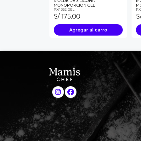
MOLDE DE SILICONA
MO
MONOPORCION GEL
M
PX4362 GEL
PX
S/ 175.00
S
Agregar al carro