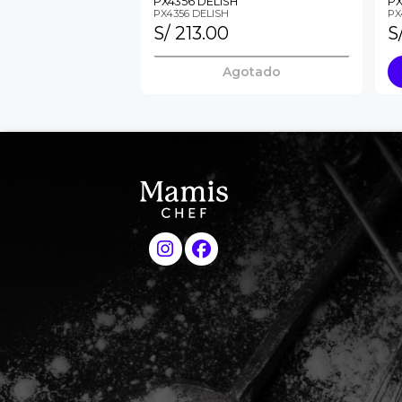
PX4356 DELISH
PX
PX4356 DELISH
PX
S/ 213.00
S
Agotado