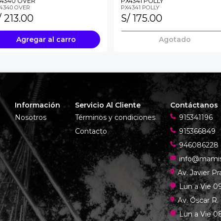
4340 OVER
PX4341 POLLY
4340 OVER
PX4341 POLLY
/ 213.00
S/ 175.00
Agregar al carro
Agotado
Información
Servicio Al Cliente
Contáctanos
Nosotros
Términos y condiciones
915341196
Contacto
915366849
946086228
info@mami
Av. Javier P
Lun a Vie 09
Av. Óscar R.
Lun a Vie 08