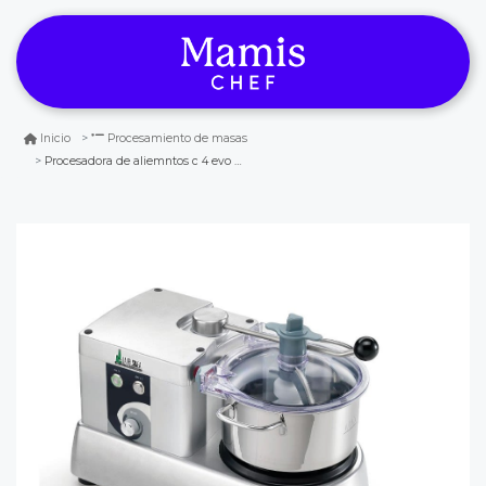
Inicio
Procesamiento de masas
Procesadora de aliemntos c 4 evo vv