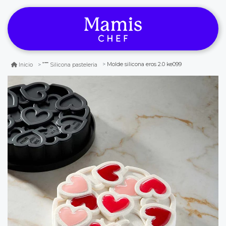
Molde silicona eros 2.0 ke099
Inicio
Silicona pasteleria