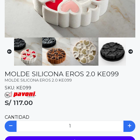
MOLDE SILICONA EROS 2.0 KE099
MOLDE SILICONA EROS 2.0 KE099
SKU: KE099
S/ 117.00
CANTIDAD