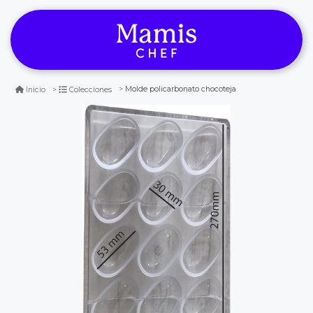
Molde policarbonato chocoteja
Inicio
Colecciones