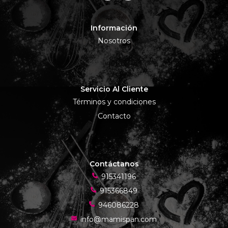
Información
Nosotros
Servicio Al Cliente
Términos y condiciones
Contacto
Contáctanos
915341196
915366849
946086228
info@mamispan.com