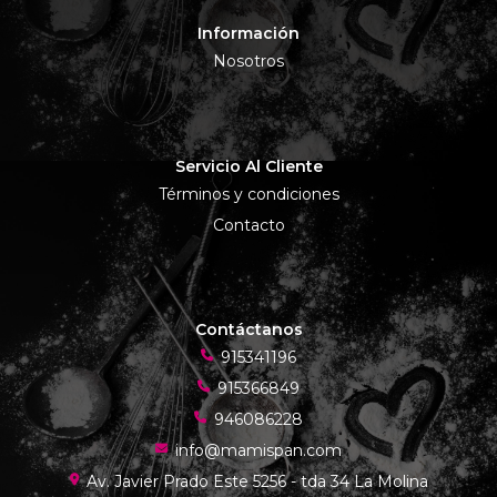
Información
Nosotros
Servicio Al Cliente
Términos y condiciones
Contacto
Contáctanos
915341196
915366849
946086228
info@mamispan.com
Av. Javier Prado Este 5256 - tda 34 La Molina