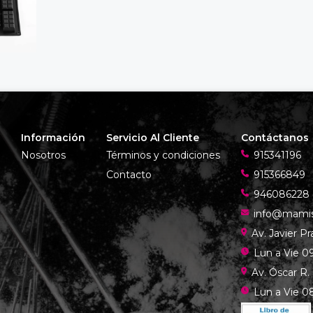
Información
Servicio Al Cliente
Contáctanos
Nosotros
Términos y condiciones
915341196
Contacto
915366849
946086228
info@mami
Av. Javier P
Lun a Vie 09
Av. Óscar R.
Lun a Vie 08