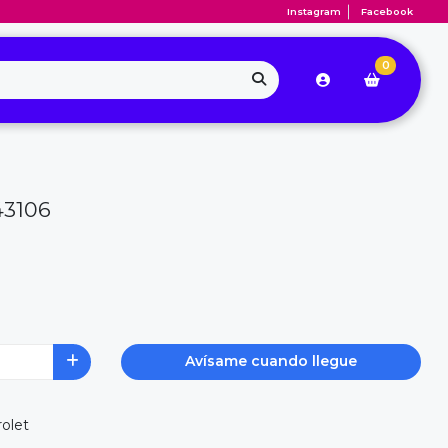
Instagram
Facebook
0
43106
Avísame cuando llegue
rolet