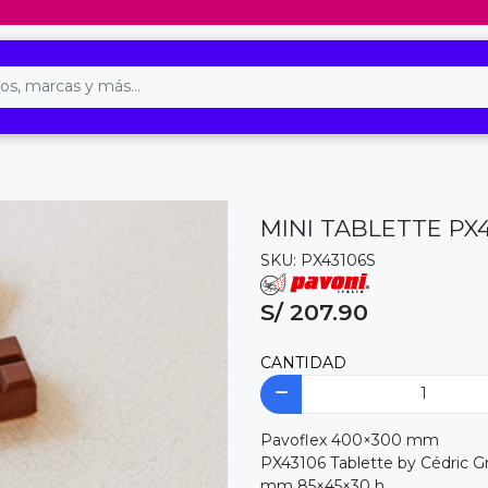
MINI TABLETTE PX
SKU: PX43106S
S/ 207.90
CANTIDAD
Pavoflex 400×300 mm
PX43106 Tablette by Cédric G
mm 85×45×30 h