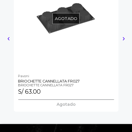
AGOTADO
Pavoni
Pa
BRIOCHETTE CANNELLATA FR027
MI
BRIOCHETTE CANNELLATA FR027
MI
S/ 63.00
S
Agotado