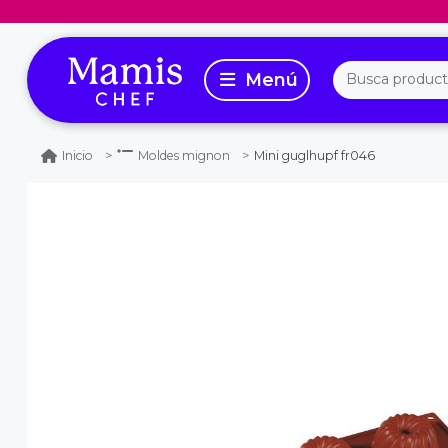
Mini guglhupf fr046
Inicio
Moldes mignon