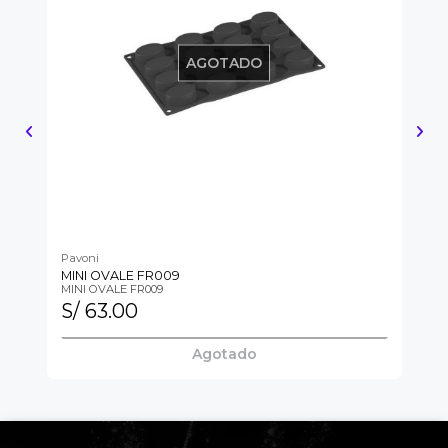
AGOTADO
Pavoni
Pa
MINI OVALE FR009
OV
MINI OVALE FR009
OV
S/ 63.00
S
Agotado