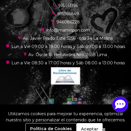
915341196
915366849
946086228
info@mamispan.com
Av. Javier Prado Este 5256 - tda 34 La Molina
Lun a Vie 09:00 a 18:00 horas y Sáb 09:00 a 13:00 horas
Av. Óscar R. Benavides Nro. 2658 Lima
Lun a Vie 08:30 a 17:00 horas y Sáb 08:00 a 13:00 horas
Utilizamos cookies para mejorar tu experiencia, optimizar
nuestro sitio y personalizar el contenido que te ofrecemos.
Mamis chef © 2026
¿Te gusta mi tienda? Yo vendo con
Bsale
0
x
Política de Cookies
Aceptar