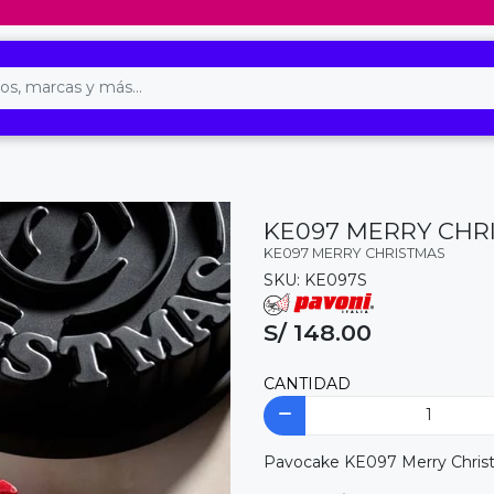
KE097 MERRY CHR
KE097 MERRY CHRISTMAS
SKU: KE097S
S/ 148.00
CANTIDAD
Pavocake KE097 Merry Chris