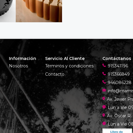
Información
Servicio Al Cliente
Contáctanos
Nosotros
Términos y condiciones
915341196
Contacto
915366849
946086228
info@mami
Av. Javier P
Lun a Vie 09
Av. Óscar R.
Lun a Vie 08