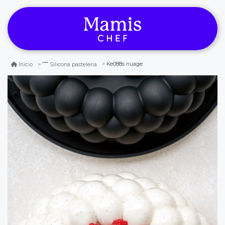
Ke088s nuage
Inicio
Silicona pasteleria