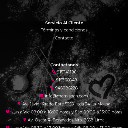
Servicio Al Cliente
Términos y condiciones
Contacto
Contáctanos
915341196
915366849
946086228
info@mamispan.com
Av. Javier Prado Este 5256 - tda 34 La Molina
Lun a Vie 09:00 a 18:00 horas y Sáb 09:00 a 13:00 horas
Av. Óscar R. Benavides Nro. 2658 Lima