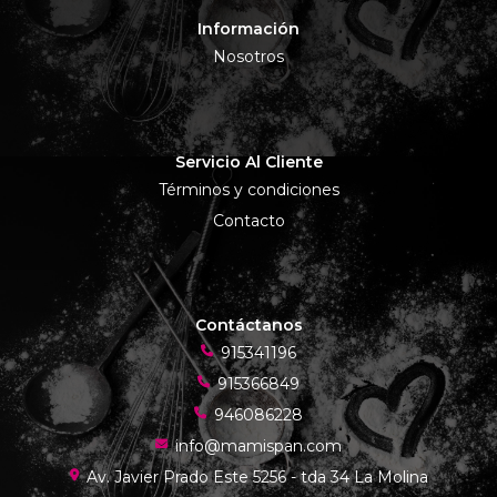
Información
Nosotros
Servicio Al Cliente
Términos y condiciones
Contacto
Contáctanos
915341196
915366849
946086228
info@mamispan.com
Av. Javier Prado Este 5256 - tda 34 La Molina