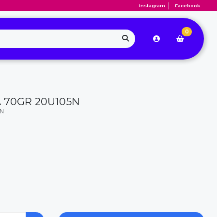
Instagram
Facebook
0
 70GR 20U105N
5N