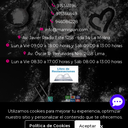
915341196
915366849
946086228
info@mamispan.com
Av. Javier Prado Este 5256 - tda 34 La Molina
Lun a Vie 09:00 a 18:00 horas y Sáb 09:00 a 13:00 horas
Av. Óscar R. Benavides Nro. 2658 Lima
Lun a Vie 08:30 a 17:00 horas y Sáb 08:00 a 13:00 horas
Utilizamos cookies para mejorar tu experiencia, optimizar
nuestro sitio y personalizar el contenido que te ofrecemos.
Mamis chef © 2026
¿Te gusta mi tienda? Yo vendo con
Bsale
0
x
Política de Cookies
Aceptar