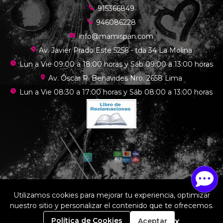
915366849
946086228
info@mamispan.com
Av. Javier Prado Este 5256 - tda 34 La Molina
Lun a Vie 09:00 a 18:00 horas y Sáb 09:00 a 13:00 horas
Av. Óscar R. Benavides Nro. 2658 Lima
Lun a Vie 08:30 a 17:00 horas y Sáb 08:00 a 13:00 horas
Mamis chef © 2026
Utilizamos cookies para mejorar tu experiencia, optimizar
¿Te gusta mi tienda? Yo vendo con
Bsale
nuestro sitio y personalizar el contenido que te ofrecemos.
0
x
Política de Cookies
Aceptar