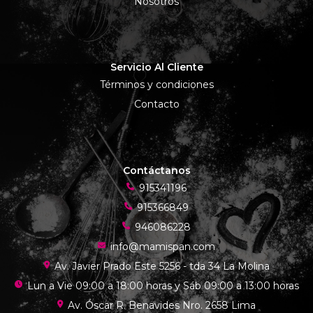
Nosotros
Servicio Al Cliente
Términos y condiciones
Contacto
Contáctanos
915341196
915366849
946086228
info@mamispan.com
Av. Javier Prado Este 5256 - tda 34 La Molina
Lun a Vie 09:00 a 18:00 horas y Sáb 09:00 a 13:00 horas
Av. Óscar R. Benavides Nro. 2658 Lima