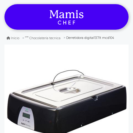
Derretidora digital13.7lt mcd104
Inicio
Chocolatería tecnica