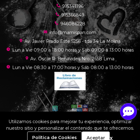
915341196
915366849
946086228
info@mamispan.com
Av. Javier Prado Este 5256 - tda 34 La Molina
Lun a Vie 09:00 a 18:00 horas y Sáb 09:00 a 13:00 horas
Av. Óscar R. Benavides Nro. 2658 Lima
Lun a Vie 08:30 a 17:00 horas y Sáb 08:00 a 13:00 horas
Utilizamos cookies para mejorar tu experiencia, optimizar
nuestro sitio y personalizar el contenido que te ofrecemos.
Mamis chef © 2026
¿Te gusta mi tienda? Yo vendo con
Bsale
0
x
Política de Cookies
Aceptar