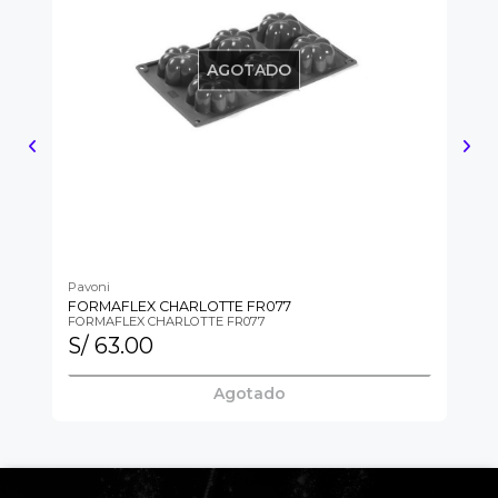
AGOTADO
Pavoni
Pa
FORMAFLEX CHARLOTTE FR077
FO
FORMAFLEX CHARLOTTE FR077
FO
S/ 63.00
S
Agotado