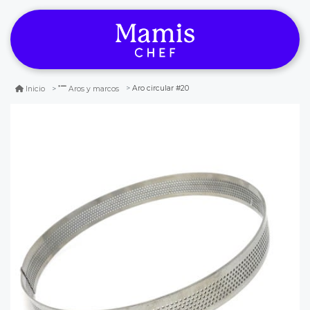
Aro circular #20
Inicio
Aros y marcos